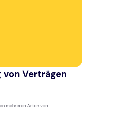
uzieren
 administrative Herausforderung: Sie ist
chen Bedeutung werden Verträge noch
 einem Muss, um diese Fallstricke zu
ng von Verträgen
nen mehreren Arten von