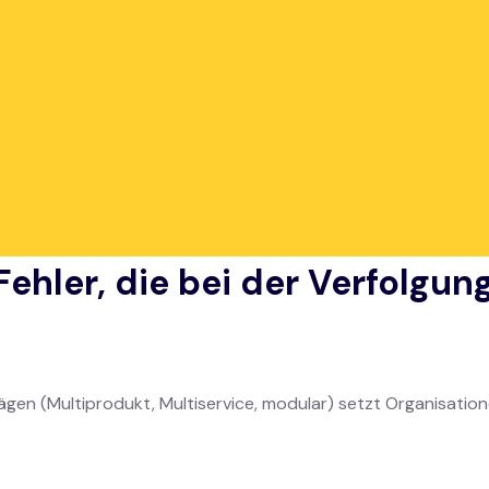
omatisierung red
itmiete (LLM) ist die Verwaltung von Verträgen nicht nur eine
ielle und regulatorische Leistung. Doch trotz ihrer strategis
as zu kostspieligen Fehlern und Wertverlust führt.
 vertraglichen Überwachung
mit einer Lösung wie
Leas@
zu
chäfte zu optimieren.
 Fehler, die bei der Verfolgu
gen (Multiprodukt, Multiservice, modular) setzt Organisatio