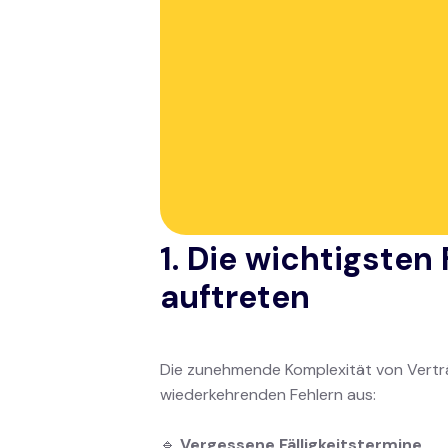
durch Aut
In der Welt des Leasings und der Langze
ein Hebel für die geschäftliche, finanz
immer häufig unzureichend überwacht, w
Heute wird
die Automatisierung der
vermeiden und die Rentabilität der Ges
1. Die wichtigsten
auftreten
Die zunehmende Komplexität von Verträ
wiederkehrenden Fehlern aus:
🔹
Vergessene Fälligkeitstermine